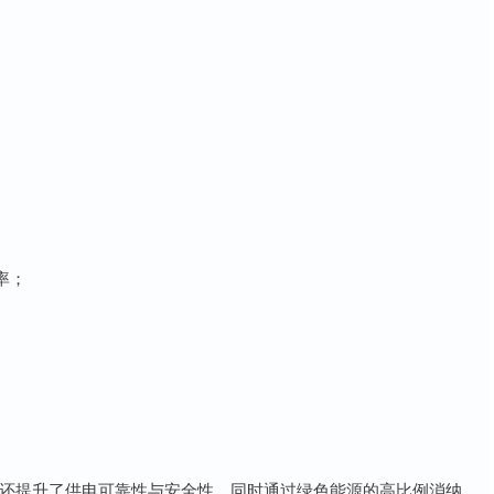
率；
著降低，还提升了供电可靠性与安全性，同时通过绿色能源的高比例消纳，