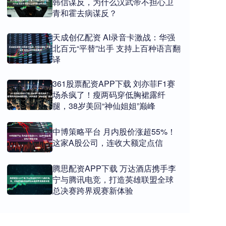
韩信谋反，为什么汉武帝不担心卫
青和霍去病谋反？
天成创亿配资 AI录音卡激战：华强
北百元“平替”出手 支持上百种语言翻
译
361股票配资APP下载 刘亦菲F1赛
场杀疯了！瘦两码穿低胸裙露纤
腿，38岁美回“神仙姐姐”巅峰
中博策略平台 月内股价涨超55%！
这家A股公司，连收大额定点信
腾思配资APP下载 万达酒店携手李
宁与腾讯电竞，打造英雄联盟全球
总决赛跨界观赛新体验