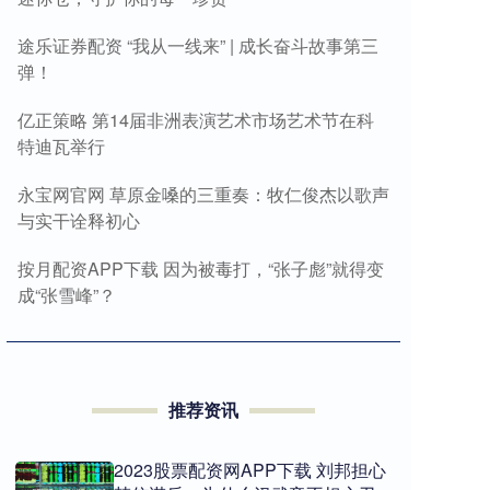
途乐证券配资 “我从一线来” | 成长奋斗故事第三
弹！
亿正策略 第14届非洲表演艺术市场艺术节在科
特迪瓦举行
永宝网官网 草原金嗓的三重奏：牧仁俊杰以歌声
与实干诠释初心
按月配资APP下载 因为被毒打，“张子彪”就得变
成“张雪峰”？
推荐资讯
2023股票配资网APP下载 刘邦担心