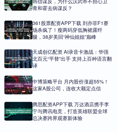
韩信谋反，为什么汉武帝不担心卫
青和霍去病谋反？
361股票配资APP下载 刘亦菲F1赛
场杀疯了！瘦两码穿低胸裙露纤
腿，38岁美回“神仙姐姐”巅峰
天成创亿配资 AI录音卡激战：华强
北百元“平替”出手 支持上百种语言翻
译
中博策略平台 月内股价涨超55%！
这家A股公司，连收大额定点信
腾思配资APP下载 万达酒店携手李
宁与腾讯电竞，打造英雄联盟全球
总决赛跨界观赛新体验