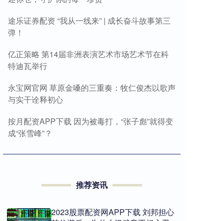
途乐证券配资 “我从一线来” | 成长奋斗故事第三
弹！
亿正策略 第14届非洲表演艺术市场艺术节在科
特迪瓦举行
永宝网官网 草原金嗓的三重奏：牧仁俊杰以歌声
与实干诠释初心
按月配资APP下载 因为被毒打，“张子彪”就得变
成“张雪峰”？
推荐资讯
2023股票配资网APP下载 刘邦担心