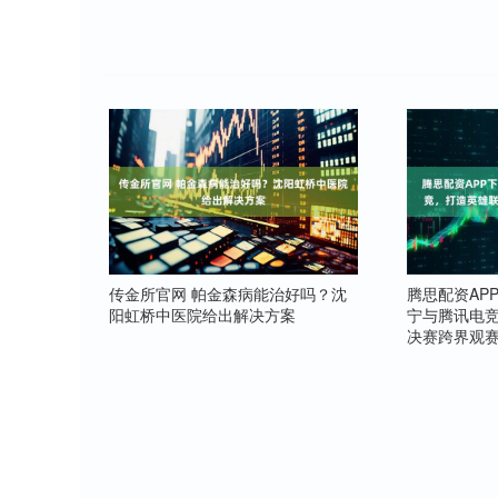
传金所官网 帕金森病能治好吗？沈
腾思配资AP
阳虹桥中医院给出解决方案
宁与腾讯电
决赛跨界观