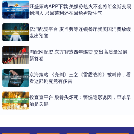
旺盛策略APP下载 美媒称热火不会将维金斯交易
到湖人 只因莱利还在因詹姆斯生气
亿润配资平台 麦当劳等连锁餐厅就美国消费放缓
发出预警
淘配网配资 东方智造四年蝶变 交出高质量发展
新答卷
京海策略 《亮剑》三之《雷霆战将》被叫停，看
看这部剧究竟有多雷
投查查平台 股骨头坏死：警惕隐形诱因，早诊早
治是关键