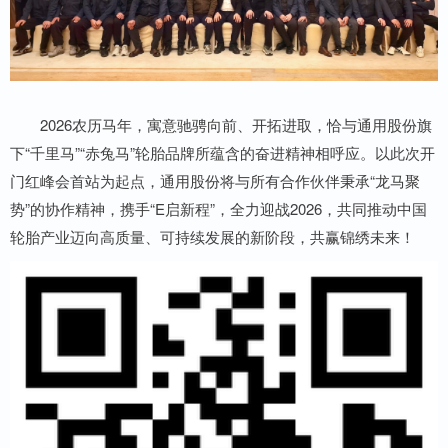
2026农历马年，寓意驰骋向前、开拓进取，恰与通用股份旗
下“千里马”“赤兔马”轮胎品牌所蕴含的奋进精神相呼应。以此次开
门红峰会首站为起点，通用股份将与所有合作伙伴秉承“龙马聚
势”的协作精神，携手“E启新程”，全力迎战2026，共同推动中国
轮胎产业迈向高质量、可持续发展的新阶段，共赢锦绣未来！