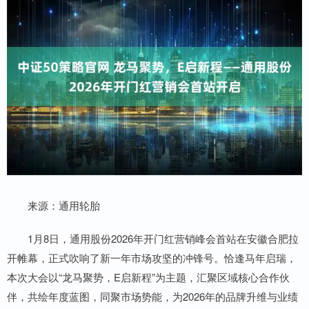
来源：通用轮胎
1月8日，通用股份2026年开门红营销峰会首站在安徽合肥拉
开帷幕，正式吹响了新一年市场攻坚的冲锋号。恰逢马年启瑞，
本次大会以“龙马聚势，E启新程”为主题，汇聚区域核心合作伙
伴，共绘年度蓝图，同聚市场势能，为2026年的品牌升维与业绩